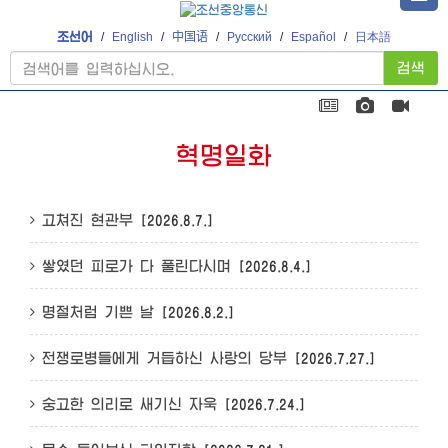
조선어
/
English
/
中国语
/
Русский
/
Español
/
日本語
검색
혁명일화
고쳐진 현관부
[2026.8.7.]
쌓였던 피로가 다 풀린다시며
[2026.8.4.]
명절처럼 기쁜 날
[2026.8.2.]
전쟁로병들에게 거듭하신 사랑의 당부
[2026.7.27.]
숭고한 의리로 새기신 자욱
[2026.7.24.]